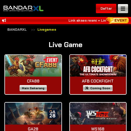
Daftar
Link akses resmi = LinkbandarxL.c
BANDARXL
Livegames
Live Game
CFA88
AFB COCKFIGHT
Main Sekarang
Coming Soon
GA28
WS168